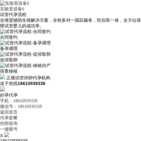
实验室设备6
试管代孕流程
全维度辅助生殖解决方案，全程多对一跟踪服务，吃住医一体，全方位保
障试管婴儿的成功率。
合同签约
备孕调理
促排取卵
筛查移植
正规试管供卵代孕机构
送子热线
18610939338
好孕代孕
手机：18610939338
微信号：18610939338
返回首页
代孕套餐
供卵咨询
一键拨号
X
18610939338