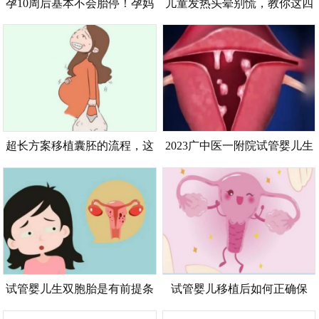
孕10周后基本不会胎停！孕妈
儿童发热头晕别慌，教你这四
多留心这几个方面，或许对预
个缓解儿童发热头晕的小妙招
防胎停育有帮助
超长方案移植囊胚的流程，这
2023广中医一附院试管婴儿生
些步骤都很重要
孩子指南，一文了解助孕成功
率多少
试管婴儿生双胞胎是有前提条
试管婴儿移植后如何正确保
件的，并非想生就生
胎，保胎措施可从这几点了解