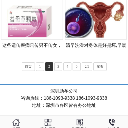
这些遗传疾病只传男不传女，
清早洗澡对身体是好是坏,早晨
早知道早预防
洗澡注意什么事项
首页
1
2
3
4
5
2/5
尾页
深圳助孕公司
咨询热线：186-1093-9338 186-1093-9338
地址：深圳市各区皆有办公地址