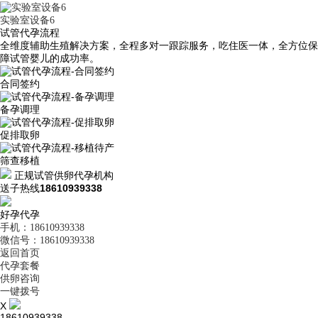
实验室设备6
试管代孕流程
全维度辅助生殖解决方案，全程多对一跟踪服务，吃住医一体，全方位保
障试管婴儿的成功率。
合同签约
备孕调理
促排取卵
筛查移植
正规试管供卵代孕机构
送子热线
18610939338
好孕代孕
手机：18610939338
微信号：18610939338
返回首页
代孕套餐
供卵咨询
一键拨号
X
18610939338