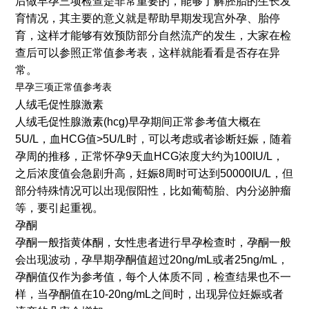
后做早孕三项检查是非常重要的，能够了解胚胎的生长发
育情况，其主要的意义就是帮助早期发现宫外孕、胎停
育，这样才能够有效预防部分自然流产的发生，大家在检
查后可以参照正常值参考表，这样就能看看是否存在异
常。
早孕三项正常值参考表
人绒毛促性腺激素
人绒毛促性腺激素(hcg)早孕期间正常参考值大概在
5U/L，血HCG值>5U/L时，可以考虑或者诊断妊娠，随着
孕周的推移，正常怀孕9天血HCG浓度大约为100IU/L，
之后浓度值会急剧升高，妊娠8周时可达到50000IU/L，但
部分特殊情况可以出现假阳性，比如葡萄胎、内分泌肿瘤
等，要引起重视。
孕酮
孕酮一般指黄体酮，女性患者进行早孕检查时，孕酮一般
会出现波动，孕早期孕酮值超过20ng/mL或者25ng/mL，
孕酮值仅作为参考值，每个人体质不同，检查结果也不一
样，当孕酮值在10-20ng/mL之间时，出现异位妊娠或者