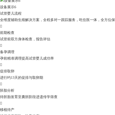
设备展示6
试管婴儿流程
全维度辅助生殖解决方案，全程多对一跟踪服务，吃住医一体，全方位保

前期检查
试管前双方身体检查，报告评估

备孕调理
孕前精准调理提高试管婴儿成功率

促排取卵
进行约13天的促排与取卵期

胚胎分析
待胚胎发育至囊胚阶段进遗传学筛查

移植待产