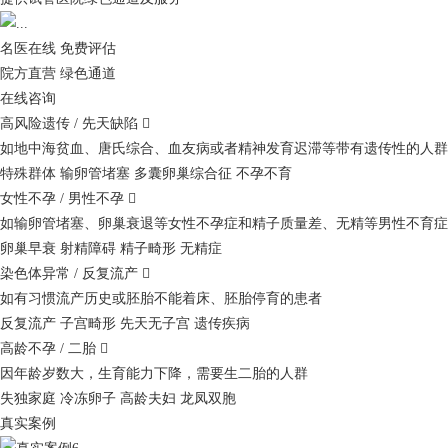
名医在线 免费评估
院方直营
绿色通道
在线咨询
高风险遗传 / 先天缺陷

如地中海贫血、唐氏综合、血友病或者精神发育迟滞等带有遗传性的人群
特殊群体
输卵管堵塞
多囊卵巢综合征
不孕不育
女性不孕 / 男性不孕

如输卵管堵塞、卵巢衰退等女性不孕症和精子质量差、无精等男性不育症
卵巢早衰
射精障碍
精子畸形
无精症
染色体异常 / 反复流产

如有习惯流产历史或胚胎不能着床、胚胎停育的患者
反复流产
子宫畸形
先天无子宫
遗传疾病
高龄不孕 / 二胎

因年龄岁数大，生育能力下降，需要生二胎的人群
失独家庭
冷冻卵子
高龄夫妇
龙凤双胞
真实案例