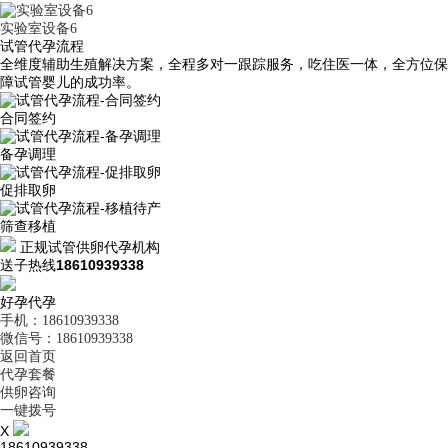
实验室设备6
试管代孕流程
全维度辅助生殖解决方案，全程多对一跟踪服务，吃住医一体，全方位保
障试管婴儿的成功率。
合同签约
备孕调理
促排取卵
筛查移植
正规试管供卵代孕机构
送子热线
18610939338
好孕代孕
手机：18610939338
微信号：18610939338
返回首页
代孕套餐
供卵咨询
一键拨号
X
18610939338