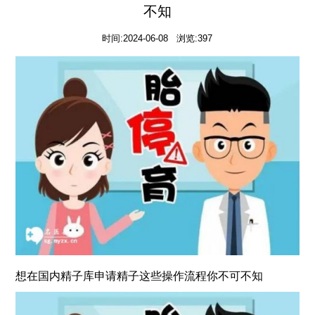
不知
时间:2024-06-08 浏览:397
想在国内精子库申请精子这些操作流程你不可不知