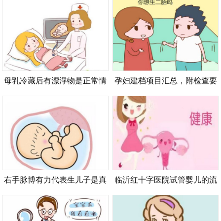
是什么流程呢？
解蒙脱石散的作用功效
母乳冷藏后有漂浮物是正常情
孕妇建档项目汇总，附检查要
况，解冻后不需要进行特殊处
点和护理建议
理
右手脉博有力代表生儿子是真
临沂红十字医院试管婴儿的流
的吗？脉搏状态与胎儿性别无
程有哪些？附具体流程及注意
关
事项_1