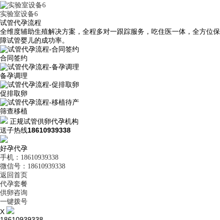
实验室设备6
试管代孕流程
全维度辅助生殖解决方案，全程多对一跟踪服务，吃住医一体，全方位保
障试管婴儿的成功率。
合同签约
备孕调理
促排取卵
筛查移植
正规试管供卵代孕机构
送子热线
18610939338
好孕代孕
手机：18610939338
微信号：18610939338
返回首页
代孕套餐
供卵咨询
一键拨号
X
18610939338