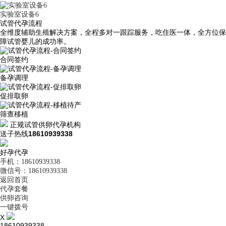
实验室设备6
试管代孕流程
全维度辅助生殖解决方案，全程多对一跟踪服务，吃住医一体，全方位保
障试管婴儿的成功率。
合同签约
备孕调理
促排取卵
筛查移植
正规试管供卵代孕机构
送子热线
18610939338
好孕代孕
手机：18610939338
微信号：18610939338
返回首页
代孕套餐
供卵咨询
一键拨号
X
18610939338