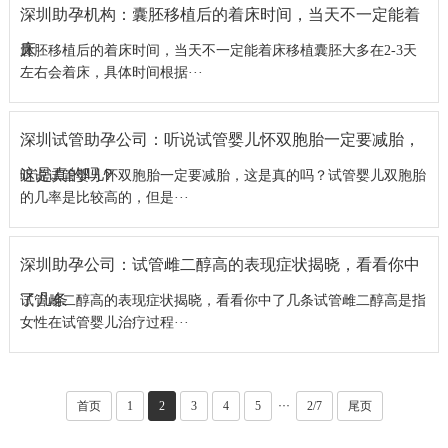
深圳助孕机构：囊胚移植后的着床时间，当天不一定能着
床
囊胚移植后的着床时间，当天不一定能着床移植囊胚大多在2-3天
左右会着床，具体时间根据···
深圳试管助孕公司：听说试管婴儿怀双胞胎一定要减胎，
这是真的吗？
听说试管婴儿怀双胞胎一定要减胎，这是真的吗？试管婴儿双胞胎
的几率是比较高的，但是···
深圳助孕公司：试管雌二醇高的表现症状揭晓，看看你中
了几条
试管雌二醇高的表现症状揭晓，看看你中了几条试管雌二醇高是指
女性在试管婴儿治疗过程···
···
首页
1
2
3
4
5
2/7
尾页