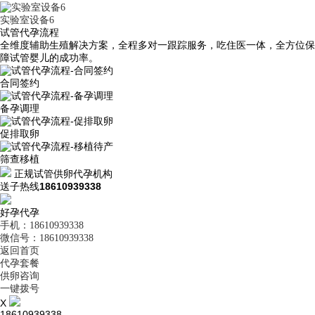
实验室设备6
试管代孕流程
全维度辅助生殖解决方案，全程多对一跟踪服务，吃住医一体，全方位保
障试管婴儿的成功率。
合同签约
备孕调理
促排取卵
筛查移植
正规试管供卵代孕机构
送子热线
18610939338
好孕代孕
手机：18610939338
微信号：18610939338
返回首页
代孕套餐
供卵咨询
一键拨号
X
18610939338