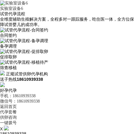
实验室设备6
试管代孕流程
全维度辅助生殖解决方案，全程多对一跟踪服务，吃住医一体，全方位保
障试管婴儿的成功率。
合同签约
备孕调理
促排取卵
筛查移植
正规试管供卵代孕机构
送子热线
18610939338
好孕代孕
手机：18610939338
微信号：18610939338
返回首页
代孕套餐
供卵咨询
一键拨号
X
18610939338