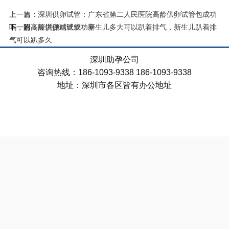
上一篇：
深圳供卵试管：广东省第二人民医院高龄供卵试管包成功
下一篇：
吗，附高龄供卵试管成功率
深圳供精试管：新生儿多大可以趴着排气，新生儿趴着排
气可以趴多久
深圳助孕公司
咨询热线：186-1093-9338 186-1093-9338
地址：深圳市各区皆有办公地址