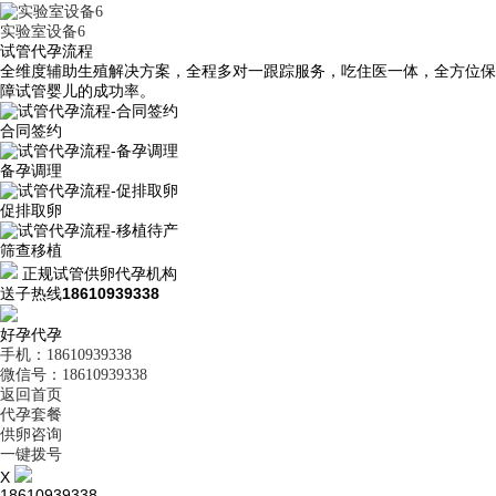
实验室设备6
试管代孕流程
全维度辅助生殖解决方案，全程多对一跟踪服务，吃住医一体，全方位保
障试管婴儿的成功率。
合同签约
备孕调理
促排取卵
筛查移植
正规试管供卵代孕机构
送子热线
18610939338
好孕代孕
手机：18610939338
微信号：18610939338
返回首页
代孕套餐
供卵咨询
一键拨号
X
18610939338