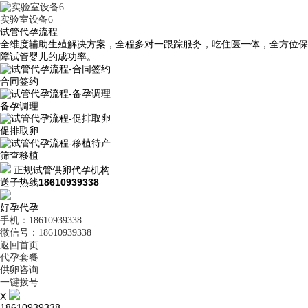
实验室设备6
试管代孕流程
全维度辅助生殖解决方案，全程多对一跟踪服务，吃住医一体，全方位保
障试管婴儿的成功率。
合同签约
备孕调理
促排取卵
筛查移植
正规试管供卵代孕机构
送子热线
18610939338
好孕代孕
手机：18610939338
微信号：18610939338
返回首页
代孕套餐
供卵咨询
一键拨号
X
18610939338