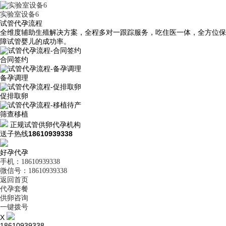
实验室设备6
试管代孕流程
全维度辅助生殖解决方案，全程多对一跟踪服务，吃住医一体，全方位保
障试管婴儿的成功率。
合同签约
备孕调理
促排取卵
筛查移植
正规试管供卵代孕机构
送子热线
18610939338
好孕代孕
手机：18610939338
微信号：18610939338
返回首页
代孕套餐
供卵咨询
一键拨号
X
18610939338