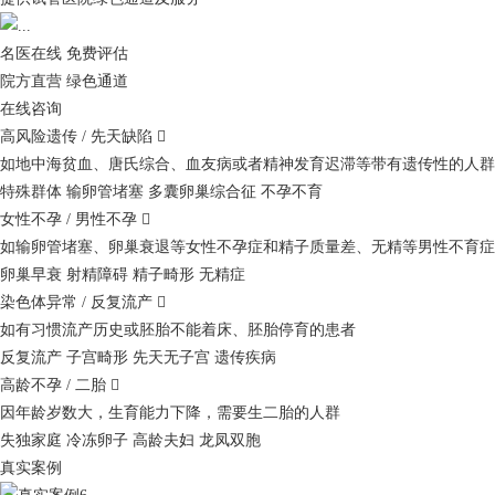
名医在线 免费评估
院方直营
绿色通道
在线咨询
高风险遗传 / 先天缺陷

如地中海贫血、唐氏综合、血友病或者精神发育迟滞等带有遗传性的人群
特殊群体
输卵管堵塞
多囊卵巢综合征
不孕不育
女性不孕 / 男性不孕

如输卵管堵塞、卵巢衰退等女性不孕症和精子质量差、无精等男性不育症
卵巢早衰
射精障碍
精子畸形
无精症
染色体异常 / 反复流产

如有习惯流产历史或胚胎不能着床、胚胎停育的患者
反复流产
子宫畸形
先天无子宫
遗传疾病
高龄不孕 / 二胎

因年龄岁数大，生育能力下降，需要生二胎的人群
失独家庭
冷冻卵子
高龄夫妇
龙凤双胞
真实案例