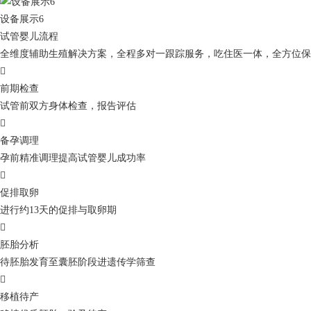
设备展示6
试管婴儿流程
全维度辅助生殖解决方案，全程多对一跟踪服务，吃住医一体，全方位保

前期检查
试管前双方身体检查，报告评估

备孕调理
孕前精准调理提高试管婴儿成功率

促排取卵
进行约13天的促排与取卵期

胚胎分析
待胚胎发育至囊胚阶段进遗传学筛查

移植待产