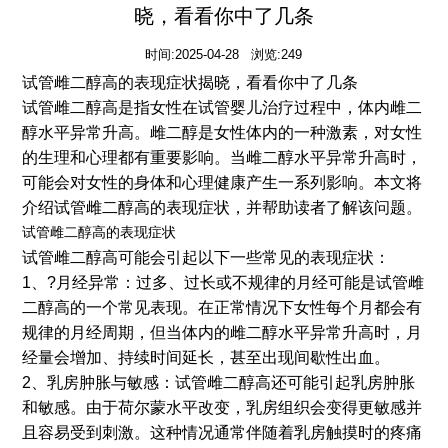
晓，看看你中了几条
时间:2025-04-28 浏览:249
试管雌二醇高的表现症状揭晓，看看你中了几条
试管雌二醇高是指女性在试管婴儿治疗过程中，体内雌二
醇水平异常升高。雌二醇是女性体内的一种激素，对女性
的生理和心理都有重要影响。当雌二醇水平异常升高时，
可能会对女性的身体和心理健康产生一系列影响。本文将
介绍试管雌二醇高的表现症状，并帮助读者了解该问题。
试管雌二醇高的表现症状
试管雌二醇高可能会引起以下一些常见的表现症状：
1、?月经异常：过多、过长或不规律的月经可能是试管雌
二醇高的一个常见表现。在正常情况下女性每个月都会有
规律的月经周期，但当体内的雌二醇水平异常升高时，月
经量会增加、持续时间延长，甚至出现间歇性出血。
2、乳房肿胀与敏感：试管雌二醇高还可能引起乳房肿胀
和敏感。由于荷尔蒙水平改变，乳房组织会变得更敏感并
且容易受到刺激。这种情况通常伴随着乳房触摸时的疼痛