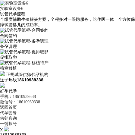
实验室设备6
试管代孕流程
全维度辅助生殖解决方案，全程多对一跟踪服务，吃住医一体，全方位保
障试管婴儿的成功率。
合同签约
备孕调理
促排取卵
筛查移植
正规试管供卵代孕机构
送子热线
18610939338
好孕代孕
手机：18610939338
微信号：18610939338
返回首页
代孕套餐
供卵咨询
一键拨号
X
18610939338