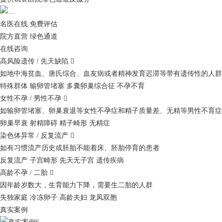
名医在线 免费评估
院方直营
绿色通道
在线咨询
高风险遗传 / 先天缺陷

如地中海贫血、唐氏综合、血友病或者精神发育迟滞等带有遗传性的人群
特殊群体
输卵管堵塞
多囊卵巢综合征
不孕不育
女性不孕 / 男性不孕

如输卵管堵塞、卵巢衰退等女性不孕症和精子质量差、无精等男性不育症
卵巢早衰
射精障碍
精子畸形
无精症
染色体异常 / 反复流产

如有习惯流产历史或胚胎不能着床、胚胎停育的患者
反复流产
子宫畸形
先天无子宫
遗传疾病
高龄不孕 / 二胎

因年龄岁数大，生育能力下降，需要生二胎的人群
失独家庭
冷冻卵子
高龄夫妇
龙凤双胞
真实案例