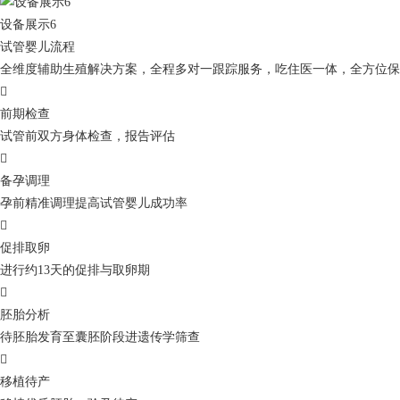
设备展示6
试管婴儿流程
全维度辅助生殖解决方案，全程多对一跟踪服务，吃住医一体，全方位保

前期检查
试管前双方身体检查，报告评估

备孕调理
孕前精准调理提高试管婴儿成功率

促排取卵
进行约13天的促排与取卵期

胚胎分析
待胚胎发育至囊胚阶段进遗传学筛查

移植待产