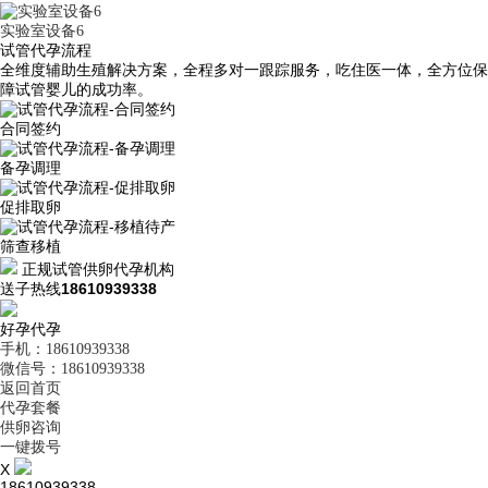
实验室设备6
试管代孕流程
全维度辅助生殖解决方案，全程多对一跟踪服务，吃住医一体，全方位保
障试管婴儿的成功率。
合同签约
备孕调理
促排取卵
筛查移植
正规试管供卵代孕机构
送子热线
18610939338
好孕代孕
手机：18610939338
微信号：18610939338
返回首页
代孕套餐
供卵咨询
一键拨号
X
18610939338