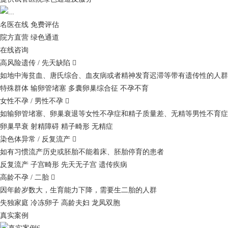
名医在线 免费评估
院方直营
绿色通道
在线咨询
高风险遗传 / 先天缺陷

如地中海贫血、唐氏综合、血友病或者精神发育迟滞等带有遗传性的人群
特殊群体
输卵管堵塞
多囊卵巢综合征
不孕不育
女性不孕 / 男性不孕

如输卵管堵塞、卵巢衰退等女性不孕症和精子质量差、无精等男性不育症
卵巢早衰
射精障碍
精子畸形
无精症
染色体异常 / 反复流产

如有习惯流产历史或胚胎不能着床、胚胎停育的患者
反复流产
子宫畸形
先天无子宫
遗传疾病
高龄不孕 / 二胎

因年龄岁数大，生育能力下降，需要生二胎的人群
失独家庭
冷冻卵子
高龄夫妇
龙凤双胞
真实案例