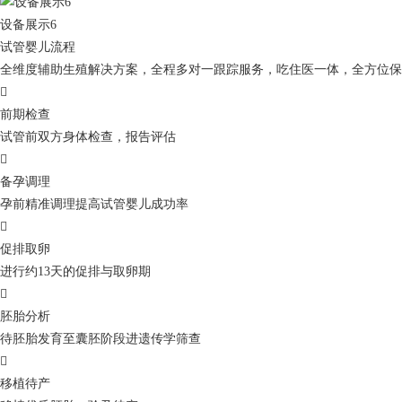
设备展示6
试管婴儿流程
全维度辅助生殖解决方案，全程多对一跟踪服务，吃住医一体，全方位保

前期检查
试管前双方身体检查，报告评估

备孕调理
孕前精准调理提高试管婴儿成功率

促排取卵
进行约13天的促排与取卵期

胚胎分析
待胚胎发育至囊胚阶段进遗传学筛查

移植待产