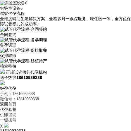
实验室设备6
试管代孕流程
全维度辅助生殖解决方案，全程多对一跟踪服务，吃住医一体，全方位保
障试管婴儿的成功率。
合同签约
备孕调理
促排取卵
筛查移植
正规试管供卵代孕机构
送子热线
18610939338
好孕代孕
手机：18610939338
微信号：18610939338
返回首页
代孕套餐
供卵咨询
一键拨号
X
18610939338