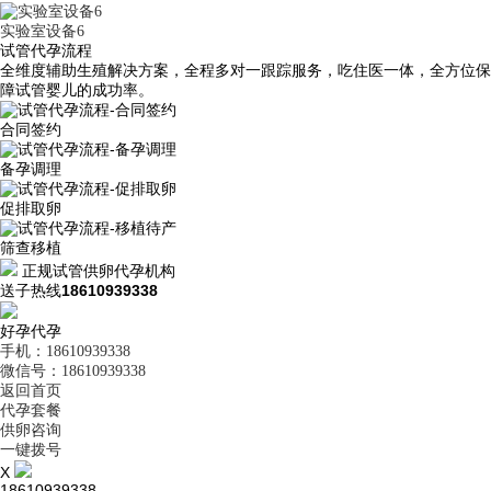
实验室设备6
试管代孕流程
全维度辅助生殖解决方案，全程多对一跟踪服务，吃住医一体，全方位保
障试管婴儿的成功率。
合同签约
备孕调理
促排取卵
筛查移植
正规试管供卵代孕机构
送子热线
18610939338
好孕代孕
手机：18610939338
微信号：18610939338
返回首页
代孕套餐
供卵咨询
一键拨号
X
18610939338